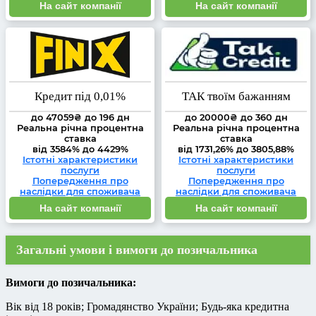
На сайт компанії
На сайт компанії
Кредит під 0,01%
ТАК твоїм бажанням
до 47059₴ до 196 дн
до 20000₴ до 360 дн
Реальна річна процентна
Реальна річна процентна
ставка
ставка
від 3584% до 4429%
від 1731,26% до 3805,88%
Істотні характеристики
Істотні характеристики
послуги
послуги
Попередження про
Попередження про
наслідки для споживача
наслідки для споживача
На сайт компанії
На сайт компанії
Загальні умови і вимоги до позичальника
Вимоги до позичальника:
Вік від 18 років; Громадянство України; Будь-яка кредитна