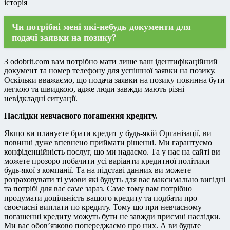
історія
Чи потрібні мені які-небудь документи для
подачі заявки на позику?
З odobrit.com вам потрібно мати лише ваш ідентифікаційний
документ та номер телефону для успішної заявки на позику.
Оскільки вважаємо, що подача заявки на позику повинна бути
легкою та швидкою, адже люди завжди мають різні
невідкладні ситуації.
Наслідки невчасного погашення кредиту.
Якщо ви плануєте брати кредит у будь-якій Організації, ви
повинні дуже впевнено приймати рішенні. Ми гарантуємо
конфіденційність послуг, що ми надаємо. Та у нас на сайті ви
можете прозоро побачити усі варіанти кредитної політики
будь-якої з компанії. Та на підставі данних ви можете
розраховувати ті умови які будуть для вас максимально вигідні
та потрібі для вас саме зараз. Саме тому вам потрібно
продумати доцільність вашого кредиту та подбати про
своєчасні виплати по кредиту. Тому що при невчасному
погашенні кредиту можуть бути не завжди приємні наслідки.
Ми вас обов’язково попереджаємо про них. А ви будьте