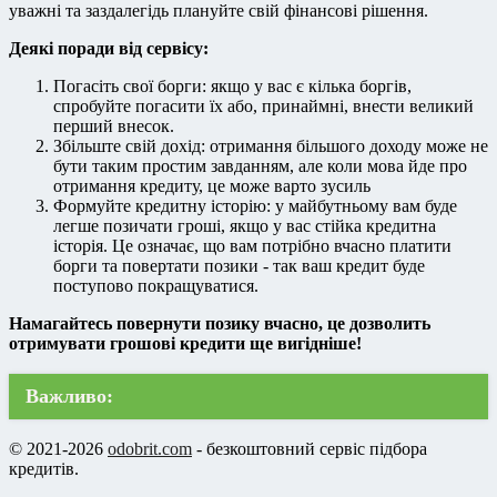
уважні та заздалегідь плануйте свій фінансові рішення.
Деякі поради від сервісу:
Погасіть свої борги: якщо у вас є кілька боргів,
спробуйте погасити їх або, принаймні, внести великий
перший внесок.
Збільште свій дохід: отримання більшого доходу може не
бути таким простим завданням, але коли мова йде про
отримання кредиту, це може варто зусиль
Формуйте кредитну історію: у майбутньому вам буде
легше позичати гроші, якщо у вас стійка кредитна
історія. Це означає, що вам потрібно вчасно платити
борги та повертати позики - так ваш кредит буде
поступово покращуватися.
Намагайтесь повернути позику вчасно, це дозволить
отримувати грошові кредити ще вигідніше!
Важливо:
© 2021-2026
odobrit.com
- безкоштовний сервіс підбора
кредитів.